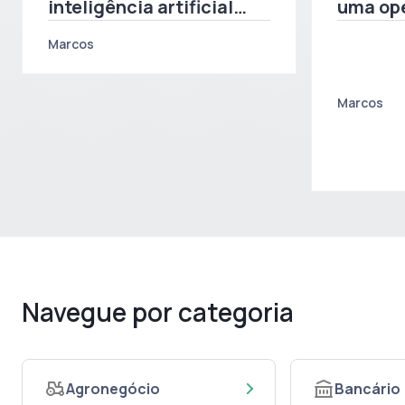
inteligência artificial
uma op
acelera a localização de
por da
Marcos
bens no Brasil
Marcos
Navegue por categoria
Agronegócio
Bancário