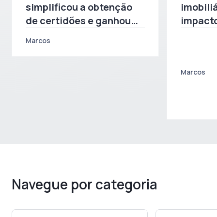
simplificou a obtenção
imobiliá
de certidões e ganhou
impact
tempo com a CBRdoc
infraes
Marcos
docume
operaç
Marcos
Navegue por categoria