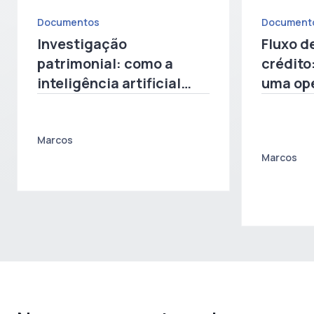
Documentos
Document
Investigação
Fluxo d
patrimonial: como a
crédito
inteligência artificial
uma op
acelera a localização de
por da
bens no Brasil
Marcos
Marcos