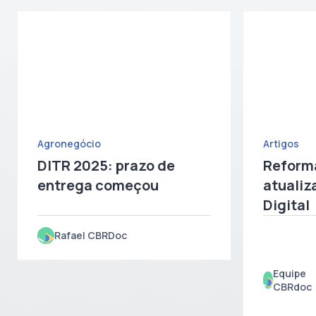
Agronegócio
Artigos
DITR 2025: prazo de
Reforma
entrega começou
atualiz
Digital
Rafael CBRDoc
Equipe
CBRdoc