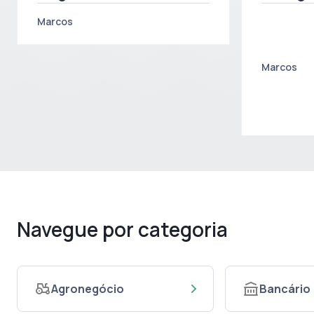
documental
acelera
Marcos
bens no
Marcos
Navegue por categoria
Agronegócio
Bancário