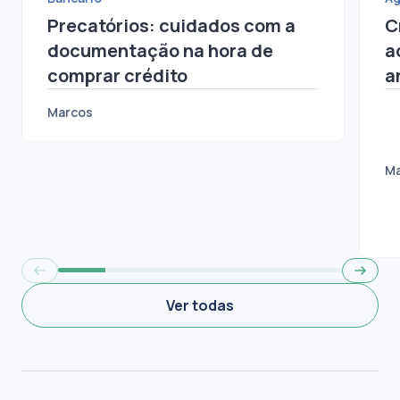
Bancário
Ag
Precatórios: cuidados com a
C
documentação na hora de
a
comprar crédito
a
Marcos
M
Ver todas