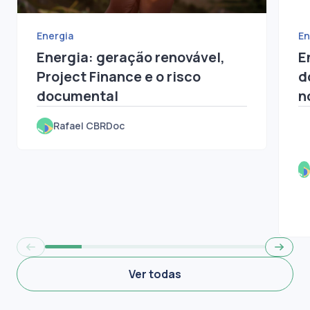
Energia
En
Energia: geração renovável,
E
Project Finance e o risco
d
documental
n
e
Rafael CBRDoc
Ver todas