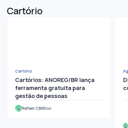
Cartório
Cartório
Ag
Cartórios: ANOREG/BR lança
D
ferramenta gratuita para
c
gestão de pessoas
Rafael CBRDoc