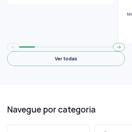
infraestrutura das operações
Marcos
M
Ver todas
Navegue por categoria