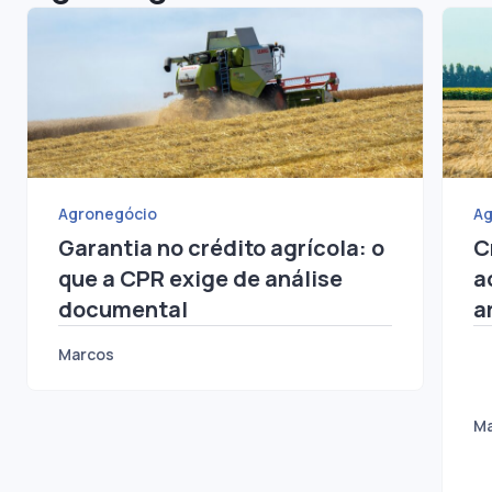
Agronegócio
Agronegócio
Ag
Garantia no crédito agrícola: o
C
que a CPR exige de análise
a
documental
a
Marcos
M