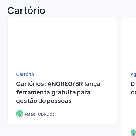
Cartório
Cartório
Ag
Cartórios: ANOREG/BR lança
D
ferramenta gratuita para
c
gestão de pessoas
Rafael CBRDoc