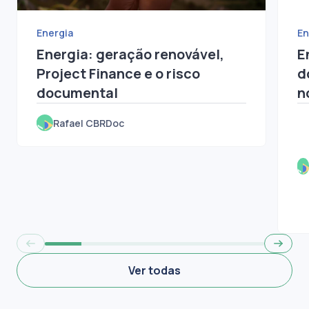
Energia
En
Energia: geração renovável,
E
Project Finance e o risco
d
documental
n
e
Rafael CBRDoc
Ver todas