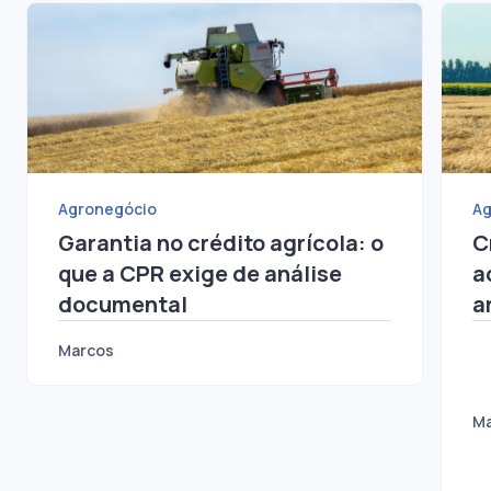
Agronegócio
Agronegócio
Ag
Garantia no crédito agrícola: o
C
que a CPR exige de análise
a
documental
a
Marcos
M