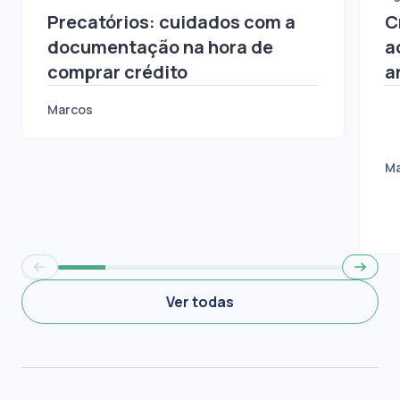
Bancário
Ag
Precatórios: cuidados com a
C
documentação na hora de
a
comprar crédito
a
Marcos
M
Ver todas