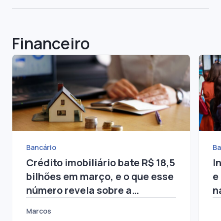
Financeiro
Bancário
Ba
Crédito imobiliário bate R$ 18,5
I
bilhões em março, e o que esse
e
número revela sobre a
n
infraestrutura das operações