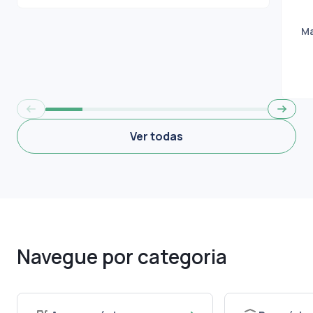
Marcos
M
Ver todas
Navegue por categoria